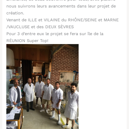
nous suivrons leurs avancements dans leur projet de
création.
Venant de ILLE et VILAINE du RHÔNE/SEINE et MARNE
/VAUCLUSE et des DEUX SÈVRES
Pour 3 d’entre eux le projet se fera sur île de la
RÉUNION Super Top!